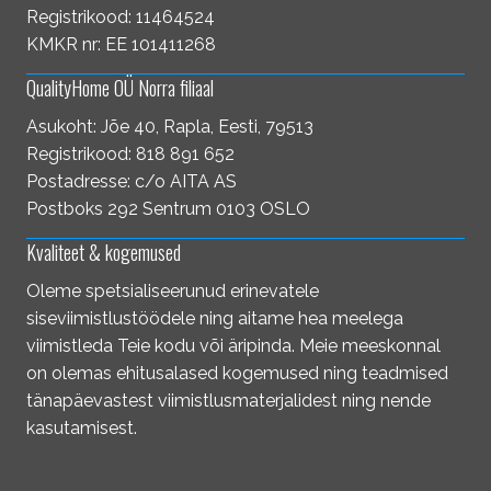
Registrikood: 11464524
KMKR nr: EE 101411268
QualityHome OÜ Norra filiaal
Asukoht: Jõe 40, Rapla, Eesti, 79513
Registrikood: 818 891 652
Postadresse: c/o AITA AS
Postboks 292 Sentrum 0103 OSLO
Kvaliteet & kogemused
Oleme spetsialiseerunud erinevatele
siseviimistlustöödele ning aitame hea meelega
viimistleda Teie kodu või äripinda. Meie meeskonnal
on olemas ehitusalased kogemused ning teadmised
tänapäevastest viimistlusmaterjalidest ning nende
kasutamisest.