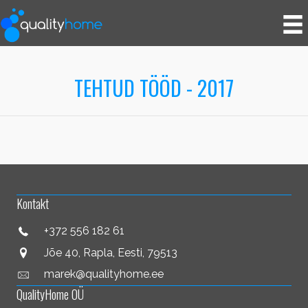
TEHTUD TÖÖD - 2017
Kontakt
+372 556 182 61
Jõe 40, Rapla, Eesti, 79513
marek@qualityhome.ee
QualityHome OÜ